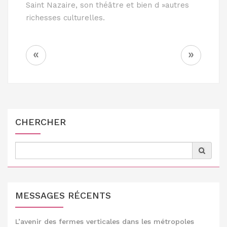
Saint Nazaire, son théâtre et bien d »autres
richesses culturelles.
Navigation
«
»
de
l’article
CHERCHER
Search
for:
MESSAGES RÉCENTS
L’avenir des fermes verticales dans les métropoles